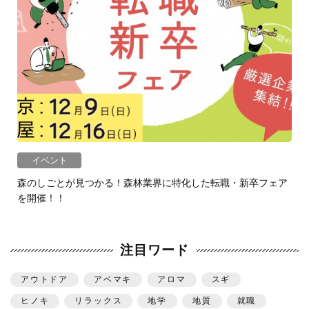
イベント
森のしごとが見つかる！森林業界に特化した転職・新卒フェア
を開催！！
注目ワード
アウトドア
アベマキ
アロマ
スギ
ヒノキ
リラックス
地学
地質
就職