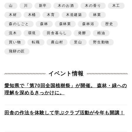
山
川
新卒
木のお酒
木の香り
木工
木材
木桶
木育
木造建築
林業
森のしごと
森林
森林業
森林浴
歴史
流木
環境
田舎暮らし
発酵
精油
買い物
転職
農山村
里山
野生動物
飛騨の匠
イベント情報
愛知県で「第70回全国植樹祭」が開催。 森林・緑への
理解を深めるきっかけに。
田舎の作法を体験して学ぶクラブ活動が今年も開講！